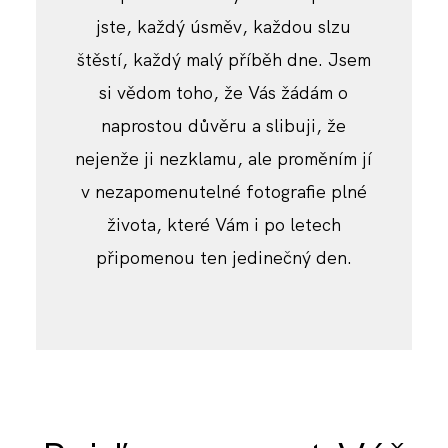
jste, každý úsměv, každou slzu
štěstí, každý malý příběh dne. Jsem
KONTAKT
si vědom toho, že Vás žádám o
naprostou důvěru a slibuji, že
KLIENTSKÉ GALERIE
nejenže ji nezklamu, ale proměním jí
v nezapomenutelné fotografie plné
života, které Vám i po letech
připomenou ten jedinečný den.